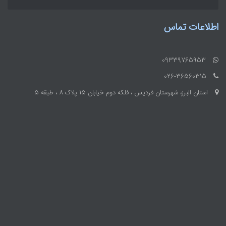
اطلاعات تماس
09339765953
026-36560315
استان البرز، شهرستان فردیس ، فلکه دوم خیابان 15 پلاک 8 ، طبقه 5