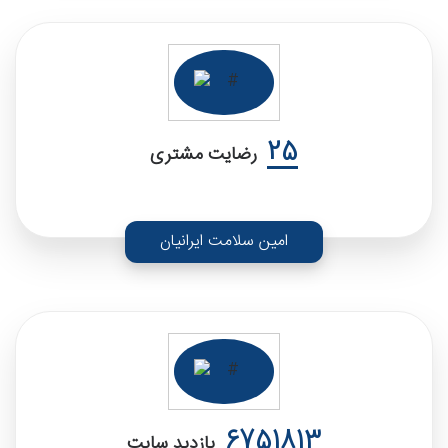
25
رضایت مشتری
امین سلامت ایرانیان
6751813
بازدید سایت